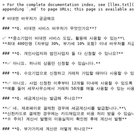
> For the complete documentation index, see [llms.txt](
appending `.md` to page URLs; this page is available as
# 비대면 바우처가 궁금해요

### **Q. 비대면 서비스 바우처가 무엇인가요**?

✅ **중소기업이 비대면 서비스 도입, 활용에 사용할 수 있는**\

**최대 400만원 (자부담 30%, 부가세 10% 포함) 이내 바우처를 지
### **Q. 개인사업자와 법인사업자 둘 다 신청할 수 있나요?**

**✅ 아니요. 하나의 상품만 신청할 수 있습니다.**

### **Q. 수요기업으로 신청하고 거래처 가입할 때마다 사용할 수 있나
**✅ 아니요. 사업 신청한 이후부터 12개월 이내에 사용할 수 있도록 
**예를 들어 세무사무소에서 거래처 50개를 매월 사용할 수 있는 사용
### **Q. 세금계산서는 발급해 주나요?**

**✅ 네. 제로페이로 결제한 경우에 세금계산서를 발급합니다.**\

**신한카드로 결제한 경우에는 카드매입으로 비용 처리 받을 수 있습니다
**※ 주의) 계산서 발행의 이용실적이 확인된 후에 계산서 발행**

### **Q. 부가가치세 계산은 어떻게 하나요?**
