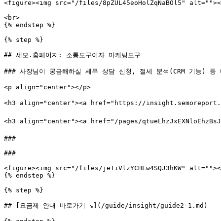
<figure><img src="/files/8pZUL45eoHolZqNaBOl5" alt=""><
<br>

{% endstep %}

{% step %}

## 세모.홈페이지: 소통도구이자 마케팅도구

### 사장님이 궁금해하실 세무 상담 신청, 절세 분석(CRM 기능) 
<p align="center"></p>

<h3 align="center"><a href="https://insight.semorepo
<h3 align="center"><a href="/pages/qtueLhzJxEXNloE
###

###

<figure><img src="/files/jeTiVlzYCHLw4SQJ3hKW" alt=""><
{% endstep %}

{% step %}

## [요금제 안내 바로가기 ↘](/guide/insight/guide2-1.md)
