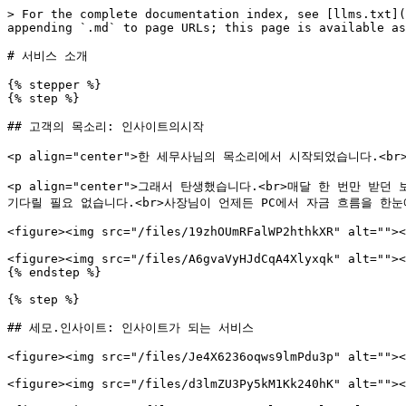
> For the complete documentation index, see [llms.txt](
appending `.md` to page URLs; this page is available as
# 서비스 소개

{% stepper %}

{% step %}

## 고객의 목소리: 인사이트의시작

<p align="center">한 세무사님의 목소리에서 시작되었습니다.<br>
<p align="center">그래서 탄생했습니다.<br>매달 한 번만 받던 
기다릴 필요 없습니다.<br>사장님이 언제든 PC에서 자금 흐름을 한눈에
<figure><img src="/files/19zhOUmRFalWP2hthkXR" alt=""><
<figure><img src="/files/A6gvaVyHJdCqA4Xlyxqk" alt=""><
{% endstep %}

{% step %}

## 세모.인사이트: 인사이트가 되는 서비스

<figure><img src="/files/Je4X6236oqws9lmPdu3p" alt=""><
<figure><img src="/files/d3lmZU3Py5kM1Kk240hK" alt=""><