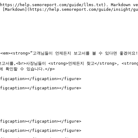
https://help.semoreport.com/guide/llms.txt). Markdown ve
 [Markdown](https://help.semoreport.com/guide/insight/gu
<em><strong>“고객님들이 언제든지 보고서를 볼 수 있다면 좋겠어요!”</s
보고서를,<br>사장님들이 <strong>언제든지 찾고</strong>, <stro
 확인할 수 있습니다.</p>

figcaption></figcaption></figure>

figcaption></figcaption></figure>

figcaption></figcaption></figure>

figcaption></figcaption></figure>
