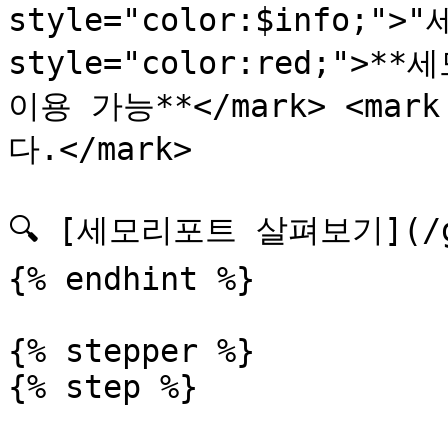
style="color:$info;">
style="color:red;"
이용 가능**</mark> <mark 
다.</mark>

🔍 [세모리포트 살펴보기](/gui
{% endhint %}

{% stepper %}

{% step %}
