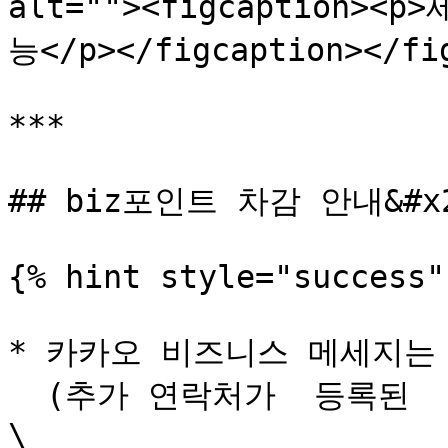
alt=""><figcaption
능</p></figcaption></fig
***

## biz포인트 차감 안내&#x2
{% hint style="success" 
* 카카오 비즈니스 메세지는 건
  (추가 연락처가  등록된  경우, 인당 18 biz포인트 차감) 
\
