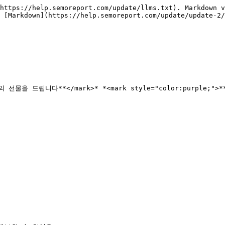
https://help.semoreport.com/update/llms.txt). Markdown v
 [Markdown](https://help.semoreport.com/update/update-2/
선물을 드립니다**</mark>* *<mark style="color:purple;">**💛